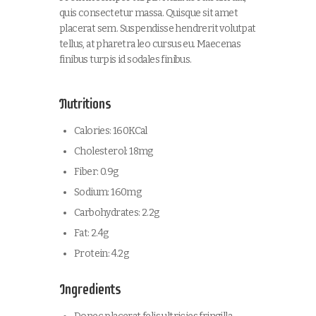
quis consectetur massa. Quisque sit amet
placerat sem. Suspendisse hendrerit volutpat
tellus, at pharetra leo cursus eu. Maecenas
finibus turpis id sodales finibus.
Nutritions
Calories: 160KCal
Cholesterol: 18mg
Fiber: 0.9g
Sodium: 160mg
Carbohydrates: 2.2g
Fat: 2.4g
Protein: 4.2g
Ingredients