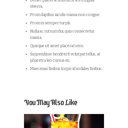
Donec placerat felis ultricies fringilla
viverra.
Proin dapibus iaculis massa non congue.
Proin in semper turpis.
Nulla ac rutrum dui, quis consectetur
massa.
Quisque sit amet placerat sem.
Suspendisse hendrerit volutpat tellus, at
pharetra leo cursus eu.
Maecenas finibus turpis id sodales finibus.
You May Also Like