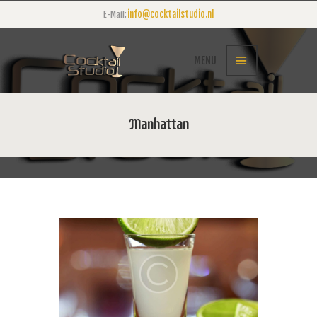
info@cocktailstudio.nl
E-Mail:
MENU
Manhattan