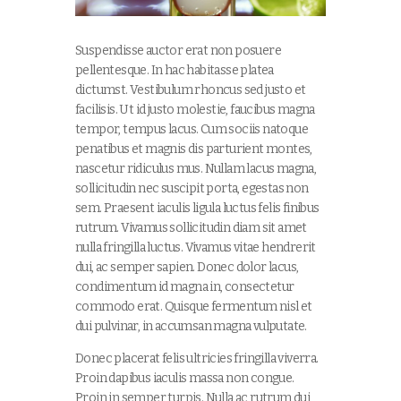
Suspendisse auctor erat non posuere
pellentesque. In hac habitasse platea
dictumst. Vestibulum rhoncus sed justo et
facilisis. Ut id justo molestie, faucibus magna
tempor, tempus lacus. Cum sociis natoque
penatibus et magnis dis parturient montes,
nascetur ridiculus mus. Nullam lacus magna,
sollicitudin nec suscipit porta, egestas non
sem. Praesent iaculis ligula luctus felis finibus
rutrum. Vivamus sollicitudin diam sit amet
nulla fringilla luctus. Vivamus vitae hendrerit
dui, ac semper sapien. Donec dolor lacus,
condimentum id magna in, consectetur
commodo erat. Quisque fermentum nisl et
dui pulvinar, in accumsan magna vulputate.
Donec placerat felis ultricies fringilla viverra.
Proin dapibus iaculis massa non congue.
Proin in semper turpis. Nulla ac rutrum dui,