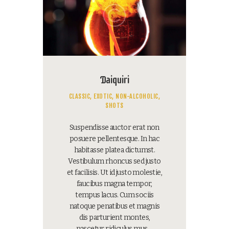
Daiquiri
CLASSIC,
EXOTIC,
NON-ALCOHOLIC,
SHOTS
Suspendisse auctor erat non
posuere pellentesque. In hac
habitasse platea dictumst.
Vestibulum rhoncus sed justo
et facilisis. Ut id justo molestie,
faucibus magna tempor,
tempus lacus. Cum sociis
natoque penatibus et magnis
dis parturient montes,
nascetur ridiculus mus.…